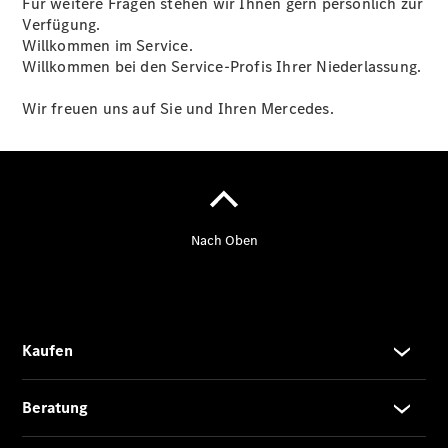
Für weitere Fragen stehen wir Ihnen gern persönlich zur
Kurzfristig
Verfügung.
verfügbare
Willkommen im Service.
Angebote
Willkommen bei den Service-Profis Ihrer Niederlassung.
V-Klasse
V-Klasse
Wir freuen uns auf Sie und Ihren Mercedes.
Marco Polo
Limousinen
Der
elektrische
CLA mit EQ-
Technologie
Der neue
CLA
EQE
Limousine -
elektrisch