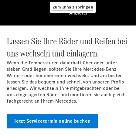
Zum Inhalt springen
Anbieter
Lassen Sie Ihre Räder und Reifen bei
Anbieter
uns wechseln und einlagern.
Übersicht
Wenn die Temperaturen dauerhaft über oder unter
sieben Grad liegen, sollten Sie Ihre Mercedes-Benz
Winter- oder Sommerreifen wechseln. Und am besten
lassen Sie das bequem und schnell von unseren Profis
erledigen. Wir wechseln Ihre mitgebrachten oder bei
uns eingelagerten Räder und montieren sie auch gleich
Startseite
fachgerecht an Ihrem Mercedes.
Ansprechpartner
finden
Beratung
Jetzt Servicetermin online buchen
vereinbaren
Servicetermin