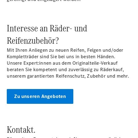
Übersicht
140 Jahre
Innovation
Mercedes-
Interesse an Räder- und
Benz
Store
Reifenzubehör?
Neuwagenangebote
Mit Ihren Anliegen zu neuen Reifen, Felgen und/oder
Kompletträder sind Sie bei uns in besten Händen.
Unsere Expert:innen aus dem Originalteile-Verkauf
beraten Sie kompetent und zuverlässig zu Räderkauf,
unserem garantierten Reifenschutz, Zubehör und mehr.
Leasing
Privatkunden
Zu unseren Angeboten
Leasing
Gewerbekunden
Finanzierung
Privatkunden
Kontakt.
Finanzierung
Gewerbekunden