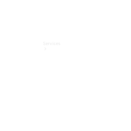
Services
Übersicht
Serviceangebote
Reifen &
Kompletträder
Teile &
Zubehör
Pannen- &