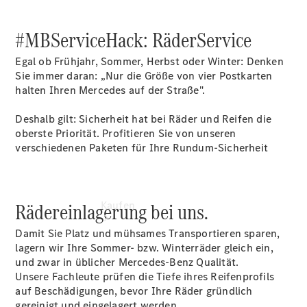
buchen
Probefahrt
#MBServiceHack: RäderService
vereinbaren
Konfigurator
Egal ob Frühjahr, Sommer, Herbst oder Winter: Denken
Modellübersicht
Sie immer daran: „Nur die Größe von vier Postkarten
halten Ihren Mercedes auf der Straße".
Deshalb gilt: Sicherheit hat bei Räder und Reifen die
oberste Priorität. Profitieren Sie von unseren
verschiedenen Paketen für Ihre Rundum-Sicherheit
Rädereinlagerung bei uns.
Kaufen
Damit Sie Platz und mühsames Transportieren sparen,
lagern wir Ihre Sommer- bzw. Winterräder gleich ein,
und zwar in üblicher Mercedes-Benz Qualität.
Unsere Fachleute prüfen die Tiefe ihres Reifenprofils
auf Beschädigungen, bevor Ihre Räder gründlich
gereinigt und eingelagert werden.