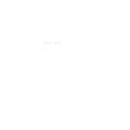
Über uns
Übersicht
Nachhaltigkeit
Kontakt