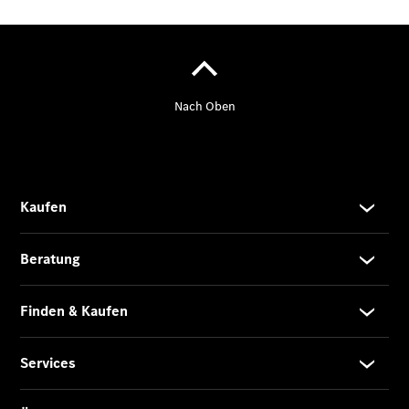
Kurzfristig
verfügbare
Angebote
V-Klasse
V-Klasse
Marco Polo
Limousinen
Der
elektrische
CLA mit EQ-
Technologie
Der neue
CLA
EQE
Limousine -
elektrisch