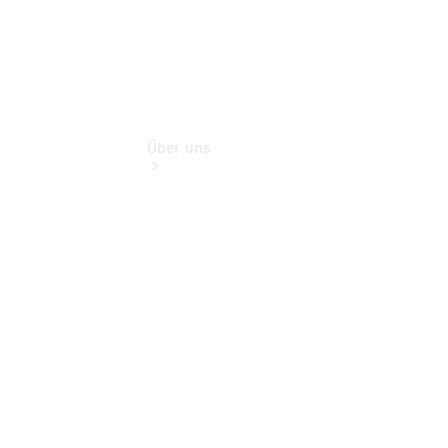
Über uns
Übersicht
Nachhaltigkeit
Kontakt