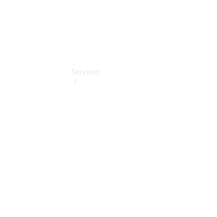
Services
Übersicht
Serviceangebote
Reifen &
Kompletträder
Teile &
Zubehör
Pannen- &