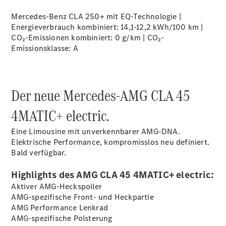
Übersicht
Mercedes-Benz CLA 250+ mit EQ-Technologie |
140 Jahre
Energieverbrauch kombiniert: 14,1-12,2 kWh/100 km |
Innovation
CO₂-Emissionen kombiniert: 0 g/km | CO₂-
Mercedes-
Emissionsklasse:
A
Benz
Store
Neuwagenangebote
Der neue Mercedes-AMG CLA 45
4MATIC+ electric.
Eine Limousine mit unverkennbarer AMG-DNA.
Elektrische Performance, kompromisslos neu definiert.
Leasing
Bald verfügbar.
Privatkunden
Leasing
Highlights des AMG CLA 45 4MATIC+ electric:
Gewerbekunden
Finanzierung
Aktiver AMG-Heckspoiler
Privatkunden
AMG-spezifische Front- und Heckpartie
Finanzierung
AMG Performance Lenkrad
Gewerbekunden
AMG-spezifische Polsterung