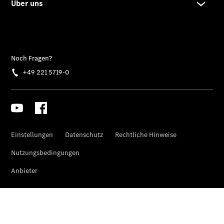
EQS
Limousine -
elektrisch
C-Klasse
Limousine
C-Klasse
Limousine -
elektrisch
E-Klasse
Limousine
S-Klasse
Limousine
S-Klasse
Lang
Mercedes-
Maybach S-
Klasse
SUVs