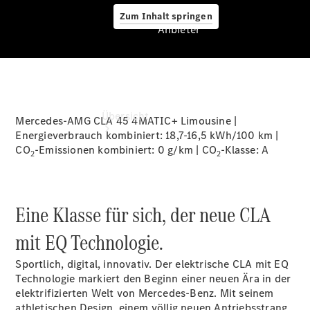
Zum Inhalt springen
Anbieter
Anbieter
Übersicht
Mercedes-AMG CLA 45 4MATIC+ Limousine |
Energieverbrauch kombiniert: 18,7-16,5 kWh/100 km |
CO
-Emissionen kombiniert: 0 g/km | CO
-Klasse:
A
2
2
Eine Klasse für sich, der neue CLA
Startseite
mit EQ Technologie.
Ansprechpartner
finden
Sportlich, digital, innovativ. Der elektrische CLA mit EQ
Beratung
Technologie markiert den Beginn einer neuen Ära in der
vereinbaren
elektrifizierten Welt von Mercedes-Benz. Mit seinem
Servicetermin
athletischen Design, einem völlig neuen Antriebsstrang