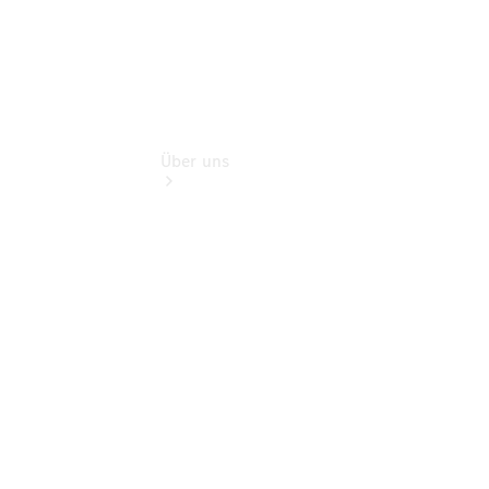
Über uns
Übersicht
Nachhaltigkeit
Kontakt