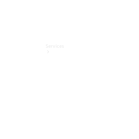
Services
Übersicht
Serviceangebote
Reifen &
Kompletträder
Teile &
Zubehör
Pannen- &