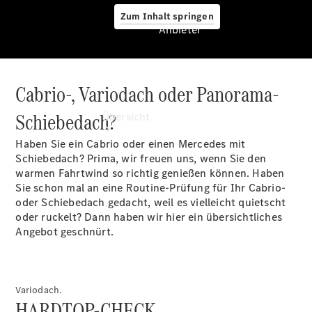
Zum Inhalt springen
Anbieter
Cabrio-, Variodach oder Panorama-
Anbieter
Schiebedach?
Übersicht
Haben Sie ein Cabrio oder einen Mercedes mit
Schiebedach? Prima, wir freuen uns, wenn Sie den
warmen Fahrtwind so richtig genießen können. Haben
Sie schon mal an eine Routine-Prüfung für Ihr Cabrio-
oder Schiebedach gedacht, weil es vielleicht quietscht
oder ruckelt? Dann haben wir hier ein übersichtliches
Startseite
Angebot geschnürt.
Ansprechpartner
finden
Beratung
vereinbaren
Variodach.
Servicetermin
HARDTOP-CHECK.