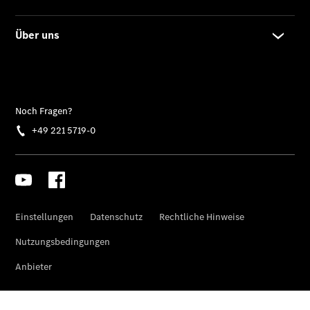
Der neue
GLA
Der neue
elektrische
GLA
EQA –
elektrisch
EQE SUV –
elektrisch
EQS SUV –
elektrisch
G-Klasse –
elektrisch
Mercedes-
Maybach
EQS SUV –
elektrisch
Der neue
GLB