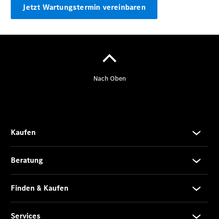
Jetzt Wartungstermin vereinbaren
EQS
Limousine -
elektrisch
C-Klasse
Limousine
C-Klasse
Limousine -
elektrisch
E-Klasse
Limousine
S-Klasse
Limousine
S-Klasse
Lang
Mercedes-
Maybach S-
Klasse
SUVs