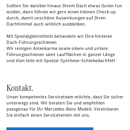
Kurzfristig
Sollten Sie darüber hinaus Ihrem Dach etwas Guten tun
verfügbare
wollen, dann führen wir gern einen kleinen Check-up
Angebote
durch, damit unschöne Auswirkungen auf Ihren
V-Klasse
Dachhimmel auch wirklich ausbleiben.
V-Klasse
Marco Polo
Mit Spezialgleitmitteln behandeln wir Ihre hinteren
Limousinen
Dach-Führungsschienen
Wir reinigen Anlenkarme sowie obere und untere
Führungsschienen samt Laufflächen in ganzer Länge
und ölen teils mit Spezial-Synthese-Schiebedachfett
Der
Kontakt.
elektrische
CLA mit EQ-
Unser kompetentes Serviceteam möchte, dass Sie sicher
Technologie
unterwegs sind. Wir beraten Sie und empfehlen
Der neue
passgenau für Ihr Mercedes-Benz Modell. Vereinbaren
CLA
Sie einfach einen Servicetermin mit uns.
EQE
Limousine -
elektrisch