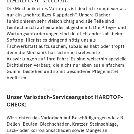
buchen
Probefahrt
Die Mechanik eines Variotops ist deutlich komplexer als
vereinbaren
nur ein „mehrteiliges Klappdach“. Unsere Dächer
Konfigurator
funktionieren sehr vielschichtig und alle Teile sind
Modellübersicht
feintechnisch auf einander abgestimmt. Die Pflege- und
Wartungsanforderungen sind deutlich anders als beim
Softtop. Hier ist es dringend nötig uns als
Fachwerkstatt aufzusuchen, sobald es hakt oder tropft,
denn die Mechanik hat sicherheitsrelevante
Auswirkungen auf Ihre Fahrt. Es sind weiterhin spezielle
Dichtleisten verbaut, die nicht nur eben aus einfachem
Gummi bestehen und somit besonderer Pflegemittel
bedürfen.
Kaufen
Unser Variodach-Serviceangebot HARDTOP-
CHECK:
Wir sichten das Variodach auf Beschädigungen wie z.B.
Dellen, Beulen, Blechschäden, Kratzer, Steinschläge,
Lack- oder Korrosionsschäden sowie Mängel an