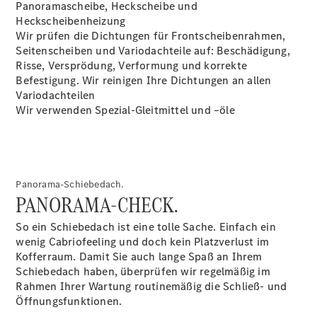
Panoramascheibe, Heckscheibe und
Übersicht
Heckscheibenheizung
140 Jahre
Wir prüfen die Dichtungen für Frontscheibenrahmen,
Innovation
Seitenscheiben und Variodachteile auf: Beschädigung,
Mercedes-
Risse, Versprödung, Verformung und korrekte
Benz
Befestigung. Wir reinigen Ihre Dichtungen an allen
Store
Variodachteilen
Neuwagenangebote
Wir verwenden Spezial-Gleitmittel und –öle
Panorama-Schiebedach.
PANORAMA-CHECK.
Leasing
Privatkunden
So ein Schiebedach ist eine tolle Sache. Einfach ein
Leasing
wenig Cabriofeeling und doch kein Platzverlust im
Gewerbekunden
Kofferraum. Damit Sie auch lange Spaß an Ihrem
Finanzierung
Schiebedach haben, überprüfen wir regelmäßig im
Privatkunden
Rahmen Ihrer Wartung routinemäßig die Schließ- und
Finanzierung
Öffnungsfunktionen.
Gewerbekunden