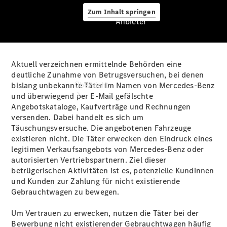
Zum Inhalt springen
Anbieter
Aktuell verzeichnen ermittelnde Behörden eine
Anbieter
deutliche Zunahme von Betrugsversuchen, bei denen
Übersicht
bislang unbekannte Täter im Namen von Mercedes-Benz
und überwiegend per E‑Mail gefälschte
Angebotskataloge, Kaufverträge und Rechnungen
versenden. Dabei handelt es sich um
Täuschungsversuche. Die angebotenen Fahrzeuge
existieren nicht. Die Täter erwecken den Eindruck eines
legitimen Verkaufsangebots von Mercedes‑Benz oder
autorisierten Vertriebspartnern. Ziel dieser
Startseite
betrügerischen Aktivitäten ist es, potenzielle Kundinnen
Ansprechpartner
und Kunden zur Zahlung für nicht existierende
finden
Gebrauchtwagen zu bewegen.
Beratung
vereinbaren
Um Vertrauen zu erwecken, nutzen die Täter bei der
Servicetermin
Bewerbung nicht existierender Gebrauchtwagen häufig