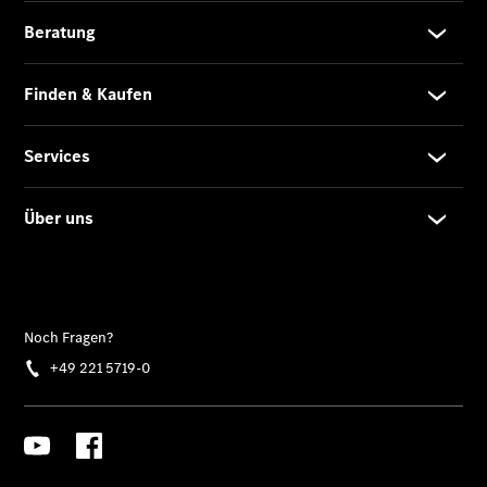
Der neue
GLB –
elektrisch
Der neue
GLC SUV –
elektrisch
GLC SUV
GLC Coupé
GLE SUV
GLE Coupé
GLS
Mercedes-
Maybach
GLS
G-Klasse
T-Modelle
/ Kombis