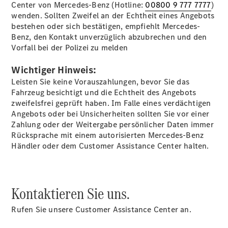
Center von Mercedes-Benz (Hotline:
00800 9 777 7777
)
EQS
wenden. Sollten Zweifel an der Echtheit eines Angebots
Limousine -
bestehen oder sich bestätigen, empfiehlt Mercedes-
elektrisch
Benz, den Kontakt unverzüglich abzubrechen und den
C-Klasse
Vorfall bei der Polizei zu melden
Limousine
C-Klasse
Wichtiger Hinweis:
Limousine -
Leisten Sie keine Vorauszahlungen, bevor Sie das
elektrisch
Fahrzeug besichtigt und die Echtheit des Angebots
E-Klasse
zweifelsfrei geprüft haben. Im Falle eines verdächtigen
Limousine
Angebots oder bei Unsicherheiten sollten Sie vor einer
S-Klasse
Zahlung oder der Weitergabe persönlicher Daten immer
Limousine
Rücksprache mit einem autorisierten Mercedes-Benz
S-Klasse
Händler oder dem Customer Assistance Center halten.
Lang
Mercedes-
Maybach S-
Klasse
Kontaktieren Sie uns.
SUVs
Rufen Sie unsere Customer Assistance Center an.