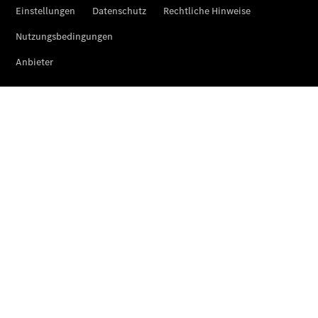
Der
brandneue
CLA
Shooting
Brake
Der
elektrische
CLA
Shooting
Brake
CLA
Shooting
Brake
C-Klasse T-
Modell
E-Klasse T-