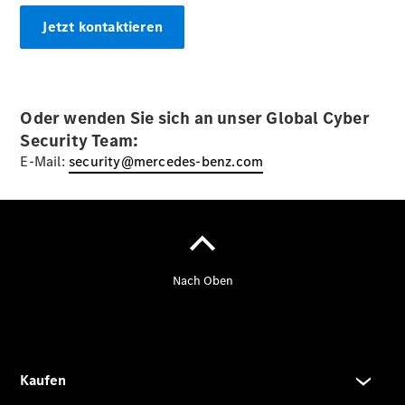
Jetzt kontaktieren
Der neue
GLA
Der neue
Oder wenden Sie sich an unser Global Cyber
elektrische
Security Team:
GLA
EQA –
E-Mail:
security@mercedes-benz.com
elektrisch
EQE SUV –
elektrisch
EQS SUV –
elektrisch
G-Klasse –
elektrisch
Mercedes-
Maybach
EQS SUV –
elektrisch
Der neue
GLB