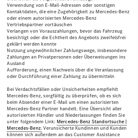
Kurzfristig
Verwendung von E-Mail-Adressen oder sonstigen
verfügbare
Kontaktdaten, die eine Zugehörigkeit zu Mercedes-Benz
Angebote
oder einem autorisierten Mercedes-Benz
V-Klasse
Vertriebspartner vortäuschen
V-Klasse
Verlangen von Vorauszahlungen, bevor das Fahrzeug
Marco Polo
besichtigt oder die Echtheit des Angebots zweifelsfrei
Limousinen
geklärt werden konnte
Nutzung ungewöhnlicher Zahlungswege, insbesondere
Zahlungen an Privatpersonen oder Überweisungen ins
Ausland
Aufforderung, einen Nachweis über die Veranlassung
oder Durchführung einer Zahlung zu übermitteln
Der
Bei Verdachtsfällen oder Unsicherheiten empfiehlt
elektrische
Mercedes-Benz, sorgfältig zu überprüfen, ob es sich
CLA mit EQ-
beim Absender einer E-Mail um einen autorisierten
Technologie
Mercedes-Benz Partner handelt. Eine Übersicht aller
Der neue
autorisierten Händler und Niederlassungen finden Sie
CLA
unter folgendem Link:
Mercedes-Benz Standortsuche |
EQE
Mercedes-Benz.
Verunsicherte Kundinnen und Kunden
Limousine -
können sich außerdem an das Customer Assistance
elektrisch