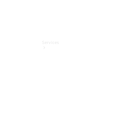
Services
Übersicht
Serviceangebote
Reifen &
Kompletträder
Teile &
Zubehör
Pannen- &