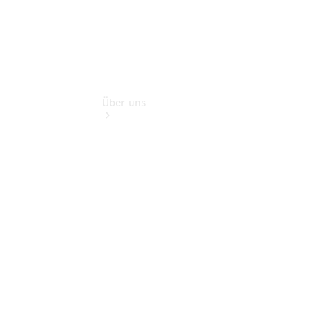
Über uns
Übersicht
Nachhaltigkeit
Kontakt