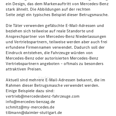
buchen
ein Design, das dem Markenauftritt von Mercedes‑Benz
Probefahrt
stark ähnelt. Die Abbildungen auf der rechten
vereinbaren
Seite zeigt ein typisches Beispiel dieser Betrugsmasche.
Konfigurator
Modellübersicht
Die Täter verwenden gefälschte E‑Mail‑Adressen und
beziehen sich teilweise auf reale Standorte und
Ansprechpartner von Mercedes‑Benz Niederlassungen
und Vertriebspartnern, teilweise werden aber auch frei
erfundene Firmennamen verwendet. Dadurch soll der
Eindruck entstehen, die Fahrzeuge würden von
Mercedes‑Benz oder autorisierten Mercedes-Benz
Vertriebspartnern angeboten – oftmals zu besonders
attraktiven Preisen.
Kaufen
Aktuell sind mehrere E‑Mail‑Adressen bekannt, die im
Rahmen dieser Betrugsmasche verwendet werden.
Einige Beispiele dazu sind:
vertrieb@mercedesbenz-fahrzeuge.com
info@mercedes-benzag.de
schmitz@my-mercedes.de
tillmann@daimler-stuttgart.de