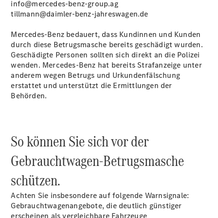
info@mercedes-benz-group.ag
Übersicht
tillmann@daimler-benz-jahreswagen.de
140 Jahre
Innovation
Mercedes‑Benz bedauert, dass Kundinnen und Kunden
Mercedes-
durch diese Betrugsmasche bereits geschädigt wurden.
Benz
Geschädigte Personen sollten sich direkt an die Polizei
Store
wenden. Mercedes‑Benz hat bereits Strafanzeige unter
Neuwagenangebote
anderem wegen Betrugs und Urkundenfälschung
erstattet und unterstützt die Ermittlungen der
Behörden.
So können Sie sich vor der
Leasing
Privatkunden
Gebrauchtwagen-Betrugsmasche
Leasing
Gewerbekunden
schützen.
Finanzierung
Privatkunden
Achten Sie insbesondere auf folgende Warnsignale:
Finanzierung
Gebrauchtwagenangebote, die deutlich günstiger
Gewerbekunden
erscheinen als vergleichbare Fahrzeuge