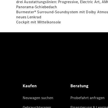
drei Ausstattungslinien: Progressive, Electric Art, AM
Panorama-Schiebedach
Burmester® Surround-Soundsystem mit Dolby
Atmos
neues Lenkrad
Cockpit mit Mittelkonsole