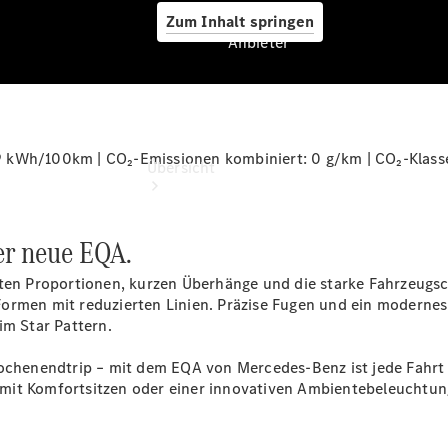
Zum Inhalt springen
Anbieter
Anbieter
9 kWh/100km | CO₂-Emissionen kombiniert: 0 g/km | CO₂-Klass
Übersicht
der neue EQA.
rten Proportionen, kurzen Überhänge und die starke Fahrzeugsch
Formen mit reduzierten Linien. Präzise Fugen und ein moderne
im Star Pattern.
Startseite
Ansprechpartner
Wochenendtrip – mit dem EQA von Mercedes-Benz ist jede Fahrt 
finden
 mit
Komfortsitzen
oder einer innovativen
Ambientebeleuchtun
Beratung
vereinbaren
Servicetermin