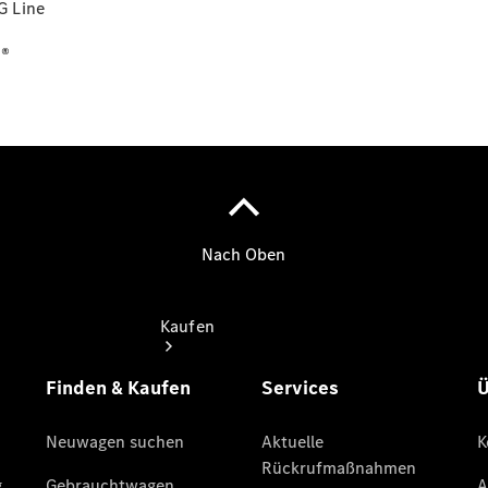
buchen
G Line
Probefahrt
vereinbaren
®
Konfigurator
Modellübersicht
Kaufen