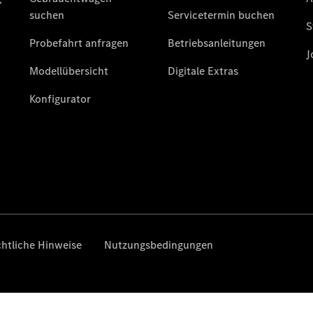
Übersicht
140 Jahre
Innovation
Mercedes-
Benz
Store
Neuwagenangebote
Leasing
Privatkunden
Leasing
Gewerbekunden
Finanzierung
Privatkunden
Finanzierung
Gewerbekunden