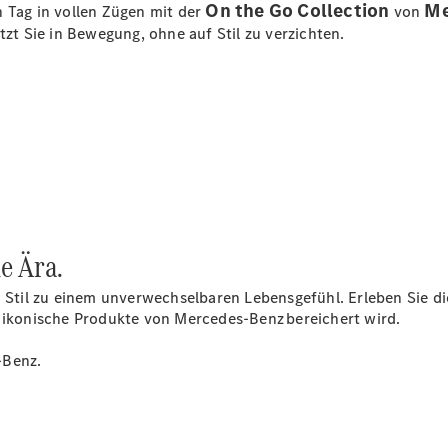
Kurzfristig
On the Go Collection
Me
n Tag in vollen Zügen mit der
von
verfügbare
tzt Sie in Bewegung, ohne auf Stil zu verzichten.
Angebote
V-Klasse
V-Klasse
Marco Polo
Limousinen
e Ära.
Der
elektrische
til zu einem unverwechselbaren Lebensgefühl. Erleben Sie di
CLA mit EQ-
h ikonische Produkte von Mercedes-Benz bereichert wird.
Technologie
Der neue
-Benz.
CLA
EQE
Limousine -
elektrisch