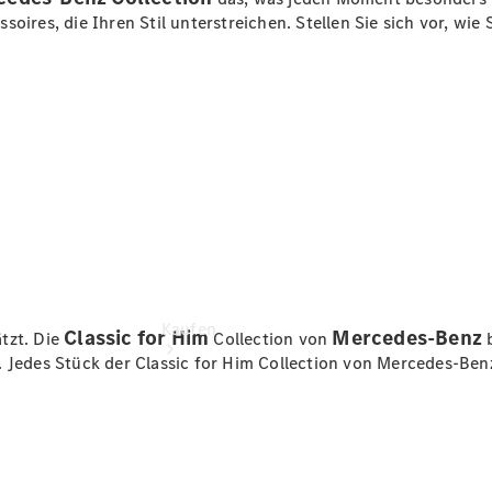
buchen
oires, die Ihren Stil unterstreichen. Stellen Sie sich vor, wi
Probefahrt
vereinbaren
Konfigurator
Modellübersicht
Kaufen
Classic for Him
Mercedes-Benz
tzt. Die
Collection von
b
. Jedes Stück der Classic for Him Collection von Mercedes-Ben