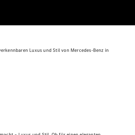
nverkennbaren Luxus und Stil von Mercedes-Benz in
acht – Luxus und Stil. Ob für einen eleganten