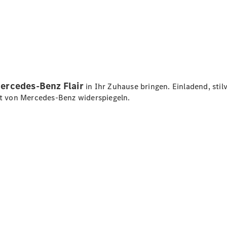
Übersicht
140 Jahre
Innovation
Mercedes-
Benz
Store
Neuwagenangebote
ercedes‑Benz Flair
in Ihr Zuhause bringen. Einladend, stilv
ist von Mercedes‑Benz widerspiegeln.
Leasing
Privatkunden
Leasing
Gewerbekunden
Finanzierung
Privatkunden
Finanzierung
Gewerbekunden