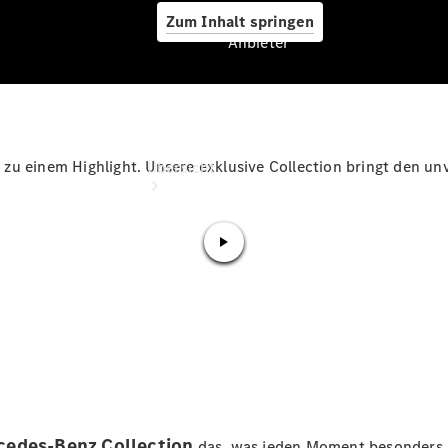
Zum Inhalt springen
Anbieter
.
Anbieter
zu einem Highlight. Unsere exklusive Collection bringt den u
Übersicht
Startseite
Ansprechpartner
finden
Beratung
vereinbaren
Servicetermin
edes-Benz Collection
das, was jeden Moment besonders m