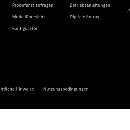
Der neue
GLB –
elektrisch
Der neue
GLC SUV –
elektrisch
GLC SUV
GLC Coupé
GLE SUV
GLE Coupé
GLS
Mercedes-
Maybach
GLS
G-Klasse
T-Modelle
/ Kombis