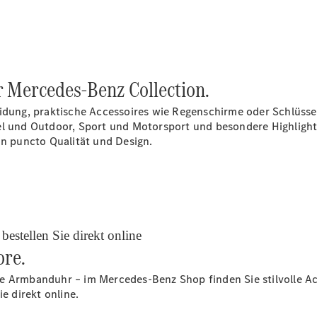
EQS
Limousine -
elektrisch
C-Klasse
Limousine
er Mercedes-Benz Collection.
C-Klasse
Limousine -
eidung, praktische Accessoires wie Regenschirme oder Schlüss
elektrisch
el und Outdoor, Sport und Motorsport und besondere Highlights
E-Klasse
in puncto Qualität und Design.
Limousine
S-Klasse
Limousine
S-Klasse
Lang
Mercedes-
Maybach S-
estellen Sie direkt online
Klasse
ore.
SUVs
e Armbanduhr – im Mercedes-Benz Shop finden Sie stilvolle Acc
e direkt online.