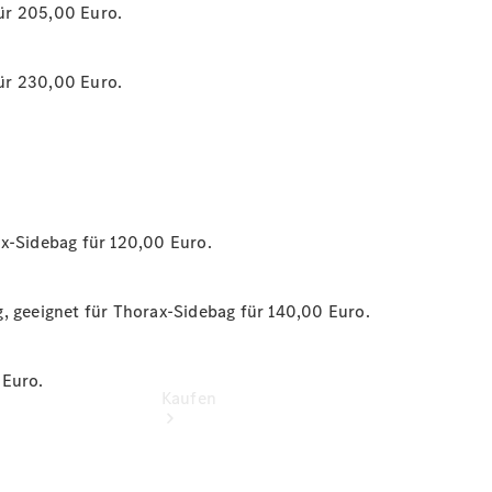
Konfigurator
ür 205,00 Euro.
Kontakt
Probefahrt
vereinbaren
ür 230,00 Euro.
Ansprechpartner
finden
Beratung
vereinbaren
ax-Sidebag für 120,00 Euro.
, geeignet für Thorax-Sidebag für 140,00 Euro.
 Euro.
Kaufen