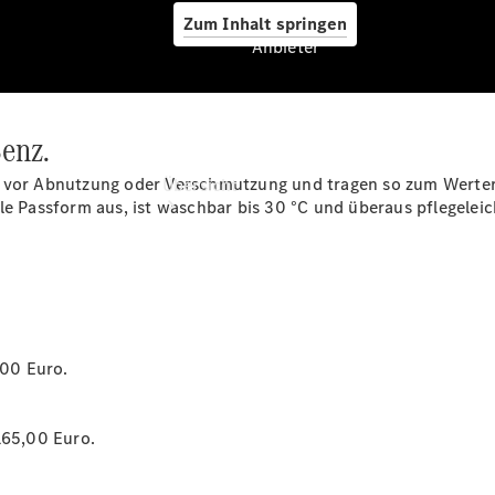
Zum Inhalt springen
Anbieter
enz.
Anbieter
e vor Abnutzung oder Verschmutzung und tragen so zum Werterh
Übersicht
le Passform aus, ist waschbar bis 30 °C und überaus pflegeleich
*
Startseite
,00 Euro.
Modellübersicht
Servicetermin
buchen
165,00 Euro.
Probefahrt
vereinbaren