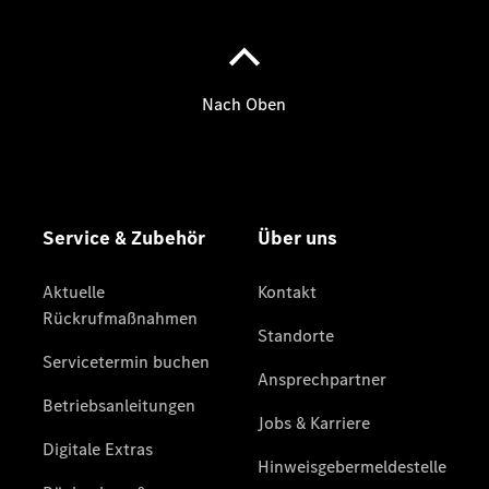
Gewerbekunden
Mercedes-
Benz
Store
Gebrauchtwagensuche
Elektrotransporter
Sprinter
Sprinter
Kastenwagen
eSprinter
Kastenwagen
- elektrisch
Sprinter
Tourer
Sprinter
Pritschenfahrzeug