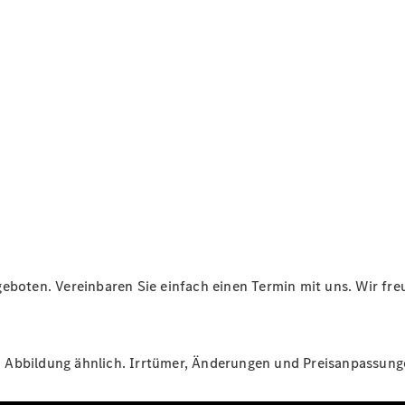
Übersicht
Neuwagenangebote
Übersicht
Transporter
Highlights
Leasing
eboten. Vereinbaren Sie einfach einen Termin mit uns. Wir freu
Privatkunden
Leasing
Gewerbekunden
Finanzierung
St. Abbildung ähnlich. Irrtümer, Änderungen und Preisanpassun
Privatkunden
Finanzierung