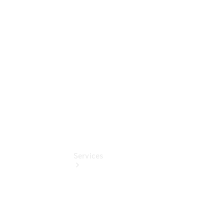
Umbaulösungen
Junge
Sterne
Digitale
Extras
Services