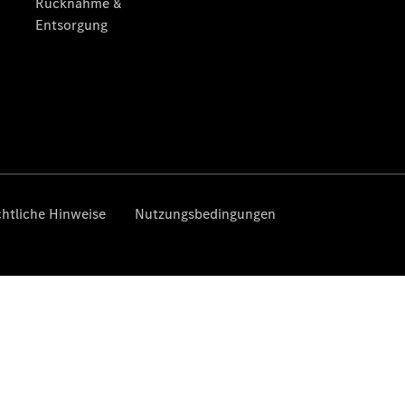
eSprinter
Pritschenfahrzeug
- elektrisch
Sprinter
Fahrgestell
eSprinter
Fahrgestell
- elektrisch
Vito
Vito
Kastenwagen
eVito
Kastenwagen
- elektrisch
Vito Mixto