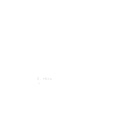
Umbaulösungen
Junge
Sterne
Digitale
Extras
Services