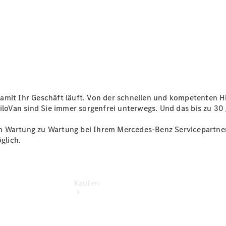
Konfigurator
Kontakt
Probefahrt
vereinbaren
Ansprechpartner
finden
Beratung
vereinbaren
, damit Ihr Geschäft läuft. Von der schnellen und kompetenten 
biloVan sind Sie immer sorgenfrei unterwegs. Und das bis zu 30
 Wartung zu Wartung bei Ihrem Mercedes-Benz Servicepartner. 
glich.
Kaufen