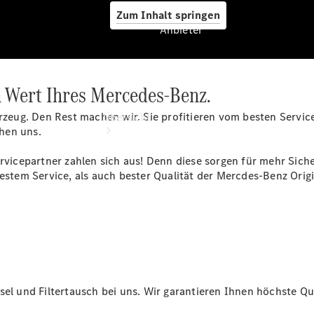
Zum Inhalt springen
Anbieter
n Wert Ihres Mercedes-Benz.
Anbieter
hrzeug. Den Rest machen wir. Sie profitieren vom besten Servic
Übersicht
hen uns.
cepartner zahlen sich aus! Denn diese sorgen für mehr Sicher
estem Service, als auch bester Qualität der Mercdes-Benz Origin
Startseite
Modellübersicht
Servicetermin
buchen
Probefahrt
el und Filtertausch bei uns. Wir garantieren Ihnen höchste Qua
vereinbaren