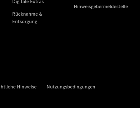
Gewerbekunden
Mercedes-
Benz
Store
Gebrauchtwagensuche
Elektrotransporter
Sprinter
Sprinter
Kastenwagen
eSprinter
Kastenwagen
- elektrisch
Sprinter
Tourer
Sprinter
Pritschenfahrzeug