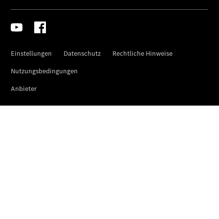
eSprinter
Pritschenfahrzeug
- elektrisch
Sprinter
Fahrgestell
eSprinter
Fahrgestell
- elektrisch
Vito
Vito
Kastenwagen
eVito
Kastenwagen
- elektrisch
Vito Mixto