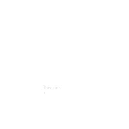
Reisemobile
Teile &
Zubehör
Rückrufe &
Umrüstungen
Über uns