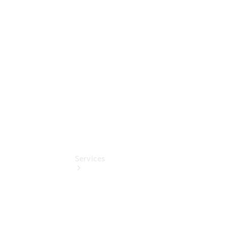
Umbaulösungen
Junge
Sterne
Digitale
Extras
Services