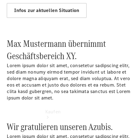
Konfigurator
Kontakt
Infos zur aktuellen Situation
Probefahrt
vereinbaren
Ansprechpartner
finden
Max Mustermann übernimmt
Beratung
vereinbaren
Geschäftsbereich XY.
Lorem ipsum dolor sit amet, consetetur sadipscing elitr,
sed diam nonumy eirmod tempor invidunt ut labore et
dolore magna aliquyam erat, sed diam voluptua. At vero
eos et accusam et justo duo dolores et ea rebum. Stet
clita kasd gubergren, no sea takimata sanctus est Lorem
ipsum dolor sit amet.
Kaufen
Wir gratulieren unseren Azubis.
Lorem ipsum dolor sit amet, consetetur sadipscing elitr,