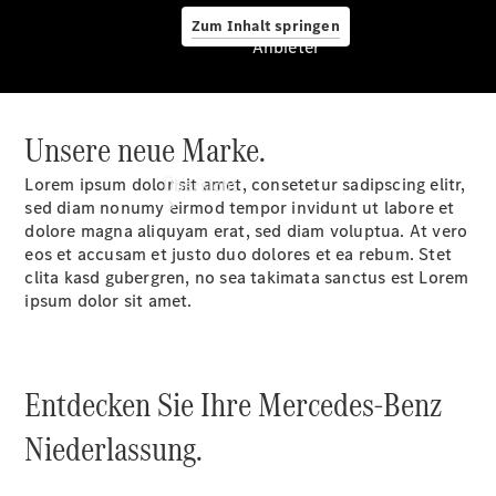
Zum Inhalt springen
Anbieter
Unsere neue Marke.
Anbieter
Lorem ipsum dolor sit amet, consetetur sadipscing elitr,
Übersicht
sed diam nonumy eirmod tempor invidunt ut labore et
dolore magna aliquyam erat, sed diam voluptua. At vero
eos et accusam et justo duo dolores et ea rebum. Stet
clita kasd gubergren, no sea takimata sanctus est Lorem
ipsum dolor sit amet.
Startseite
Modellübersicht
Entdecken Sie Ihre Mercedes-Benz
Servicetermin
buchen
Niederlassung.
Probefahrt
vereinbaren