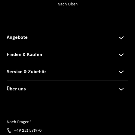
Gewerbekunden
Mercedes-
Benz
Store
Gebrauchtwagensuche
Elektrotransporter
Sprinter
Sprinter
Kastenwagen
eSprinter
Kastenwagen
- elektrisch
Sprinter
Tourer
Sprinter
Pritschenfahrzeug